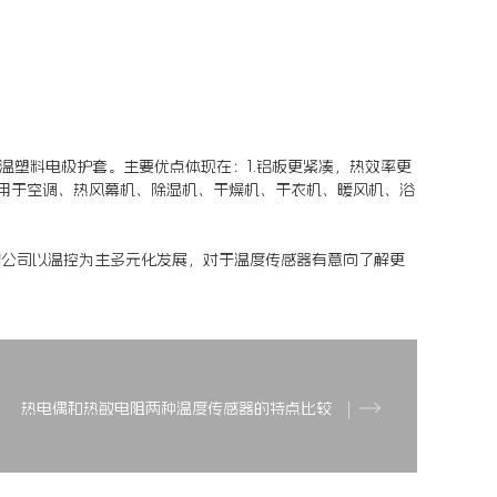
温塑料电极护套。主要优点体现在：1.铝板更紧凑，热效率更
器主要用于空调、热风幕机、除湿机、干燥机、干衣机、暖风机、浴
限公司以温控为主多元化发展，对于温度传感器有意向了解更
热电偶和热敏电阻两种温度传感器的特点比较