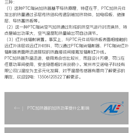
三种：
（1）这种PTC陶瓷加热器基于导热原理，特征在于，PTC加热元件
发出的热量通过多层传热结构传递到被加热物体，如电极板、绝缘
层、导热蓄热板等。
（2）这一种PTC陶瓷空气加热通过形成的热空气进行对流换热，特
点是输出功率大，空气温度和热量输出可自动调节。
（3）红外线辐射装置。事实上，与PTC元件或导热板表面相接触的
远红外涂层或远红外材料，可以通过PTC陶瓷辐射器、PTC陶瓷红外
辐射器表面所迅速释放的热直接或间接激发辐射红外线。
PTC加热器升温迅速，使用寿命也比较长，而且设计方便，可以在
任意功率间使用，安全隐患相对来说很小。常州市艾诺电子科技有
限公司以温控为主多元化发展，对于温度传感器有意向了解更多的
朋友，欢迎致电：13506120522了解更多。
PTC加热器的加热功率受什么影响