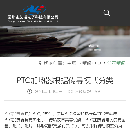
您的位置：主页
新闻中心
公司新闻
PTC加热器根据传导模式分类
2021年11月05日
|
阅读次数：991
PTC加热器
称为PTC加热体，使用PTC陶瓷加热元件和铝管组成。
PTC加热器
具有热阻小、传热效率高等优点，
PTC加热器
常见的有圆
盘、矩形、矩形、环形和蜂窝多孔等形状，可以根据传导模式分为